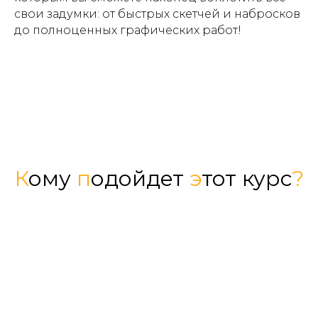
свои задумки: от быстрых скетчей и набросков
до полноценных графических работ!
К
ому
п
одойдет
э
тот курс
?