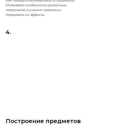
Как передать материальность предметов?
Осваиваем особенности различных
материалов и учимся правильно
передавать их эффекты.
4.
Построение предметов