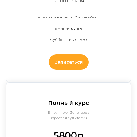
"Основы Рисунка"
4 очных занятий по 2 академ/часа
в мини-группе
Cуббота - 14:00-15:30
Записаться
Полный курс
В группе от 3х человек
Взрослая аудитория
5800р