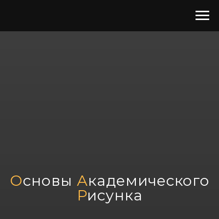
О
сновы
А
кадемического
Р
исунка