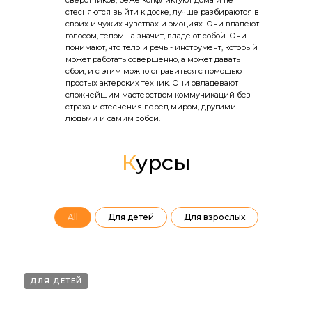
сверстников, реже конфликтуют дома и не
стесняются выйти к доске, лучше разбираются в
своих и чужих чувствах и эмоциях. Они владеют
голосом, телом - а значит, владеют собой. Они
понимают, что тело и речь - инструмент, который
может работать совершенно, а может давать
сбои, и с этим можно справиться с помощью
простых актерских техник. Они овладевают
сложнейшим мастерством коммуникаций без
страха и стеснения перед миром, другими
людьми и самим собой.
К
урсы
All
Для детей
Для взрослых
ДЛЯ ДЕТЕЙ