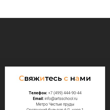
С
вяж
и
тесь
с
н
а
ми
Телефон:
+7 (499) 444-90-44
Email:
info@artsschool.ru
Метро Чистые пруды
Сретенский бульвар 6/1, корп 1