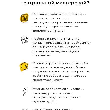
театральной мастерской?
Развитие воображения, фантазии,
креативности - искать
нестандартные решения, сочинять
концепции и развивать свое
творческое начало
Работа с вниманием - умение
концентрироваться на необходимых
вещах и удерживать их в поле
зрения, пока задача не будет
выполнена.
Умение играть - принимать на себя
разные игровые модели, образы,
ситуации и роли, не теряя при этом
себя и не забывая задач, которые
перед тобой стоят.
Умение разбираться в чувствах и
эмоциях, управлять ими,
перераспределять энергию в
нужное русло.
Навыки сотрудничества и