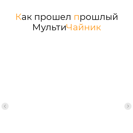
К
ак прошел
п
рошлый
Мульти
Чайник