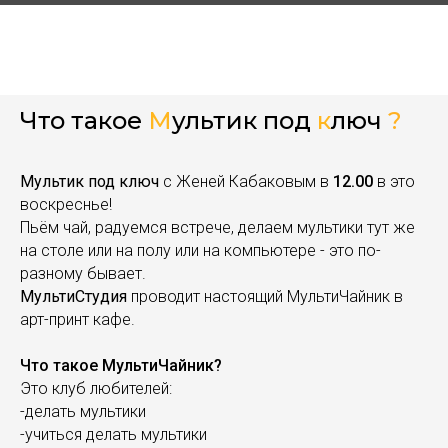
Что такое
М
ультик под
к
люч
?
Мультик под ключ
с Женей Кабаковым в
12.00
в это
воскреснье!
Пьём чай, радуемся встрече, делаем мультики тут же
на столе или на полу или на компьютере - это по-
разному бывает.
МультиСтудия
проводит настоящий МультиЧайник в
арт-принт кафе.
Что такое МультиЧайник?
Это клуб любителей:
-делать мультики
-учиться делать мультики