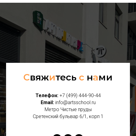
С
вяж
и
тесь
с
н
а
ми
Телефон:
+7 (499) 444-90-44
Email:
info@artsschool.ru
Метро Чистые пруды
Сретенский бульвар 6/1, корп 1