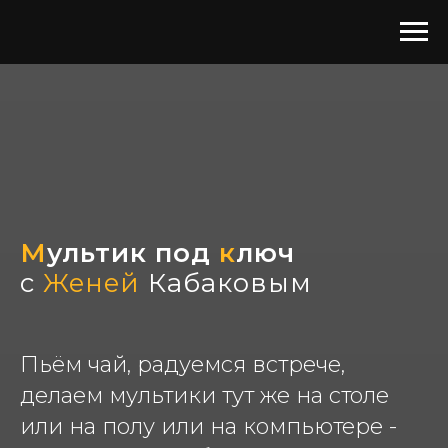
М
ультик
под
к
люч
с
Женей
Кабаковым
Пьём чай, радуемся встрече,
делаем мультики тут же на столе
или на полу или на компьютере -