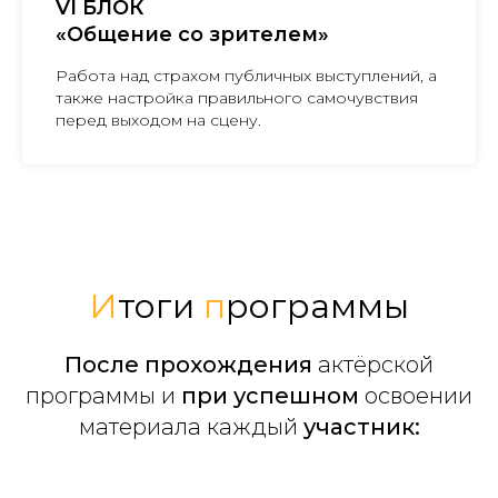
VI БЛОК
«Общение со зрителем»
Работа над страхом публичных выступлений, а
также настройка правильного самочувствия
перед выходом на сцену.
И
тоги
п
рограммы
После
прохождения
актёрской
программы и
при успешном
освоении
материала каждый
у
частник: