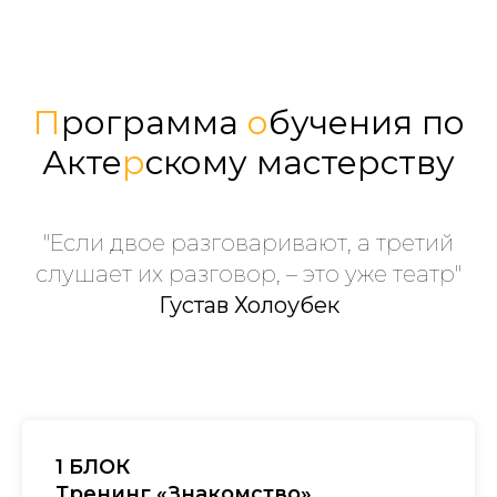
П
рограмма
о
бучения по
Акте
р
скому мастерству
"Если двое разговаривают, а третий
слушает их разговор, – это уже театр"
Густав Холоубек
1 БЛОК
Тренинг «Знакомство»