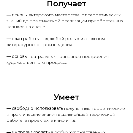
Получает
—
основы
актерского мастерства: от теоретических
знаний до практической реализации приобретенных
навыков на сцене
—
план
работы над любой ролью и анализом
литературного произведения
—
основы
театральных принципов построения
художественного процесса
Умеет
—
свободно использовать
полученные теоретические
и практические знания в дальнейшей творческой
работе, в проектах, в кино и т.д.
—
импровизировать
в любых художественных