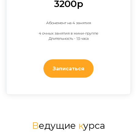
3200р
Абонемент на 4 занятия
4 очных занятия в мини-группе
Длительность - 1,5 часа
Записаться
В
едущие
к
урса