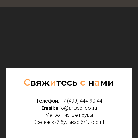
С
вяж
и
тесь
с
н
а
ми
Телефон:
+7 (499) 444-90-44
Email:
info@artsschool.ru
Метро Чистые пруды
Сретенский бульвар 6/1, корп 1